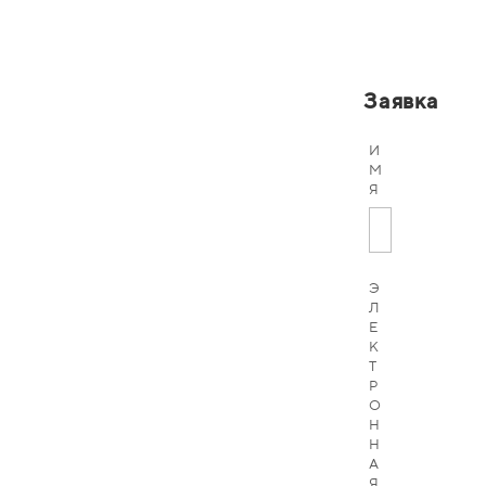
Заявка
И
М
Я
Э
Л
Е
К
Т
Р
О
Н
Н
А
Я