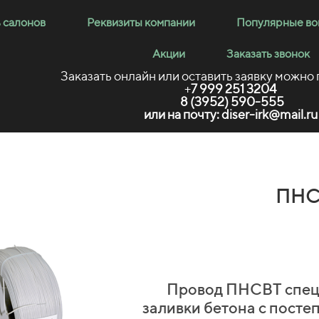
 салонов
Реквизиты компании
Популярные в
Акции
Заказать звонок
Заказать онлайн или оставить заявку можно
+
7 999 251 3204
8 (3952)
590-555
или на почту: diser-irk@mail.ru
ПНСВ
Провод ПНСВТ специ
заливки бетона с посте