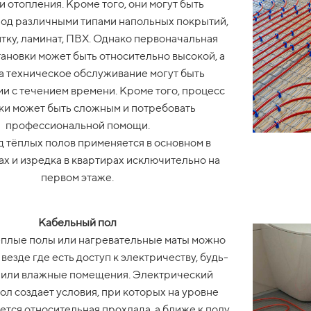
 отопления. Кроме того, они могут быть
под различными типами напольных покрытий,
тку, ламинат, ПВХ. Однако первоначальная
тановки может быть относительно высокой, а
а техническое обслуживание могут быть
и с течением времени. Кроме того, процесс
ки может быть сложным и потребовать
профессиональной помощи.
 тёплых полов применяется в основном в
ах и изредка в квартирах исключительно на
первом этаже.
Кабельный пол
плые полы или нагревательные маты можно
везде где есть доступ к электричеству, будь-
 или влажные помещения. Электрический
ол создает условия, при которых на уровне
тся относительная прохлада, а ближе к полу