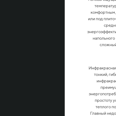
температур
комфортным д
или под плито
средн
энергоэффекти
напольного 
сложный
Инфракрасная
тонкий, ги
инфракрас
преимущ
энергопотреб
простоту у
теплого по
Главный недос