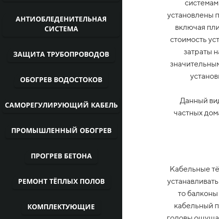
системами
установлены 
АНТИОБЛЕДЕНИТЕЛЬНАЯ
включая пли
СИСТЕМА
стоимость ус
затраты н
ЗАЩИТА ТРУБОПРОВОДОВ
значительным
установ
ОБОГРЕВ ВОДОСТОКОВ
Данный вид
САМОРЕГУЛИРУЮЩИЙ КАБЕЛЬ
частных дом
ПРОМЫШЛЕННЫЙ ОБОГРЕВ
ПРОГРЕВ БЕТОНА
Кабельные тё
РЕМОНТ ТЁПЛЫХ ПОЛОВ
устанавливать 
то балконы
кабельный п
КОМПЛЕКТУЮЩИЕ
головы ощущае