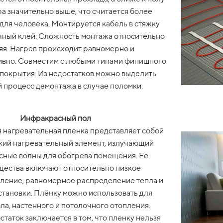
а значительно выше, что считается более
ля человека. Монтируется кабель в стяжку
чный клей. Сложность монтажа относительно
яя. Нагрев происходит равномерно и
вно. Совместим с любыми типами финишного
покрытия. Из недостатков можно выделить
 процесс демонтажа в случае поломки.
Инфракрасный пол
 нагревательная пленка представляет собой
бкий нагревательный элемент, излучающий
ные волны для обогрева помещения. Еë
ества включают относительно низкое
ление, равномерное распределение тепла и
становки. Плёнку можно использовать для
ла, настенного и потолочного отопления.
таток заключается в том, что пленку нельзя