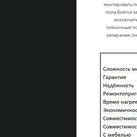
монтировать п
пола боятся з
исключите
плёночные по
запирания, о